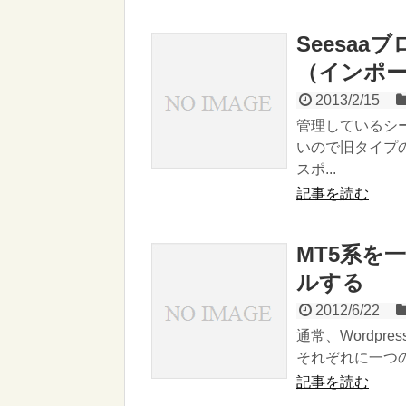
Seesaaブ
（インポ
2013/2/15
管理しているシ
いので旧タイプの
スポ...
記事を読む
MT5系を
ルする
2012/6/22
通常、Wordpr
それぞれに一つの
記事を読む